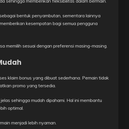
eda sehingga memberikan fleksibilitas dalam bermain.
 sebagai bentuk penyambutan, sementara lainnya
 ini memberikan kesempatan bagi semua pengguna
isa memilih sesuai dengan preferensi masing-masing.
 Mudah
es klaim bonus yang dibuat sederhana. Pemain tidak
patkan promo yang tersedia.
 jelas sehingga mudah dipahami. Hal ini membantu
ih optimal.
main menjadi lebih nyaman.