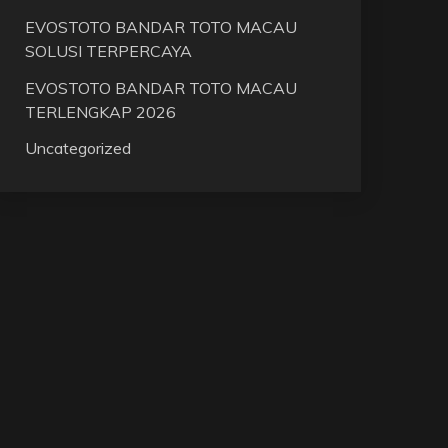
EVOSTOTO BANDAR TOTO MACAU
SOLUSI TERPERCAYA
EVOSTOTO BANDAR TOTO MACAU
TERLENGKAP 2026
Uncategorized