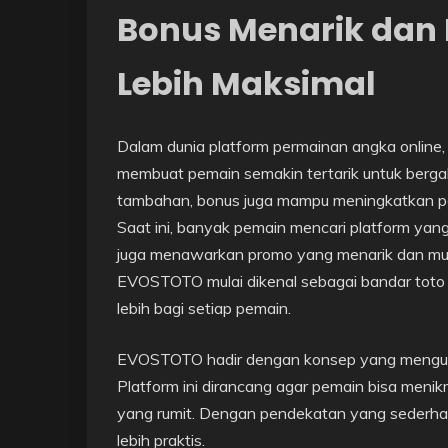
Bonus Menarik dan
Lebih Maksimal
Dalam dunia platform permainan angka online,
membuat pemain semakin tertarik untuk berg
tambahan, bonus juga mampu meningkatkan pen
Saat ini, banyak pemain mencari platform yan
juga menawarkan promo yang menarik dan muda
EVOSTOTO mulai dikenal sebagai bandar toto
lebih bagi setiap pemain.
EVOSTOTO hadir dengan konsep yang mengu
Platform ini dirancang agar pemain bisa meni
yang rumit. Dengan pendekatan yang sederhan
lebih praktis.