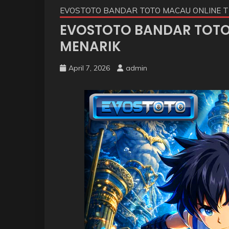
EVOSTOTO BANDAR TOTO MACAU ONLINE T
EVOSTOTO BANDAR TOT
MENARIK
April 7, 2026
admin