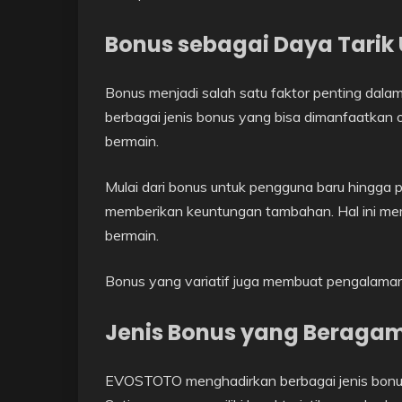
Bonus sebagai Daya Tarik
Bonus menjadi salah satu faktor penting dal
berbagai jenis bonus yang bisa dimanfaatkan
bermain.
Mulai dari bonus untuk pengguna baru hingga 
memberikan keuntungan tambahan. Hal ini mem
bermain.
Bonus yang variatif juga membuat pengalaman
Jenis Bonus yang Beraga
EVOSTOTO menghadirkan berbagai jenis bonus