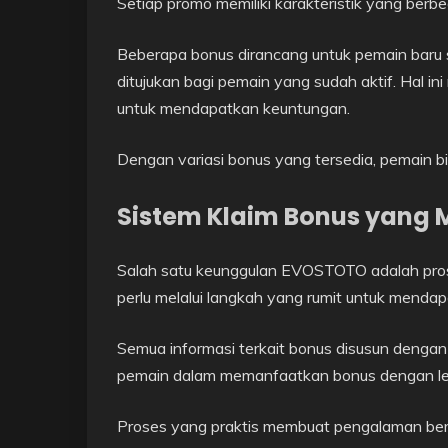
Setiap promo memiliki karakteristik yang berb
Beberapa bonus dirancang untuk pemain baru
ditujukan bagi pemain yang sudah aktif. Hal
untuk mendapatkan keuntungan.
Dengan variasi bonus yang tersedia, pemain b
Sistem Klaim Bonus yang
Salah satu keunggulan EVOSTOTO adalah pros
perlu melalui langkah yang rumit untuk menda
Semua informasi terkait bonus disusun dengan
pemain dalam memanfaatkan bonus dengan leb
Proses yang praktis membuat pengalaman ber