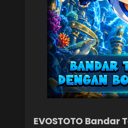
EVOSTOTO Bandar T