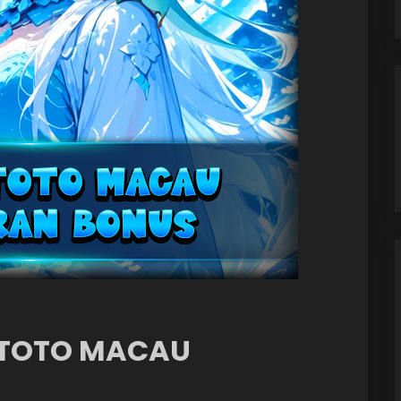
 TOTO MACAU