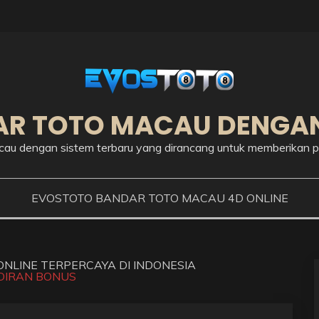
R TOTO MACAU DENGAN
u dengan sistem terbaru yang dirancang untuk memberikan per
EVOSTOTO BANDAR TOTO MACAU 4D ONLINE
NLINE TERPERCAYA DI INDONESIA
DIRAN BONUS