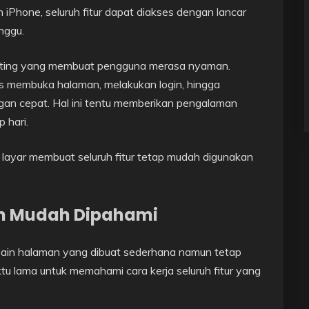
Phone, seluruh fitur dapat diakses dengan lancar
nggu.
 penting yang membuat pengguna merasa nyaman.
es membuka halaman, melakukan login, hingga
an cepat. Hal ini tentu memberikan pengalaman
 hari.
 layar membuat seluruh fitur tetap mudah digunakan
an Mudah Dipahami
ain halaman yang dibuat sederhana namun tetap
u lama untuk memahami cara kerja seluruh fitur yang