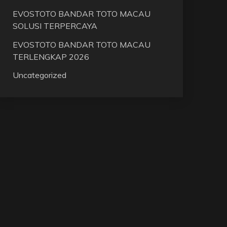
EVOSTOTO BANDAR TOTO MACAU
SOLUSI TERPERCAYA
EVOSTOTO BANDAR TOTO MACAU
TERLENGKAP 2026
Uncategorized