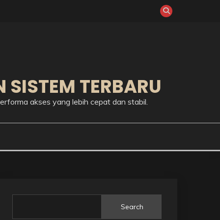
 SISTEM TERBARU
forma akses yang lebih cepat dan stabil.
Search