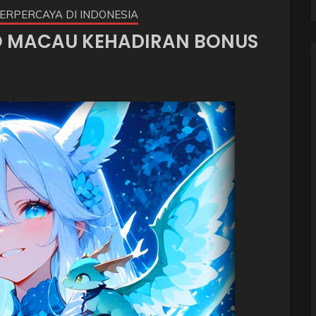
ERPERCAYA DI INDONESIA
O MACAU KEHADIRAN BONUS