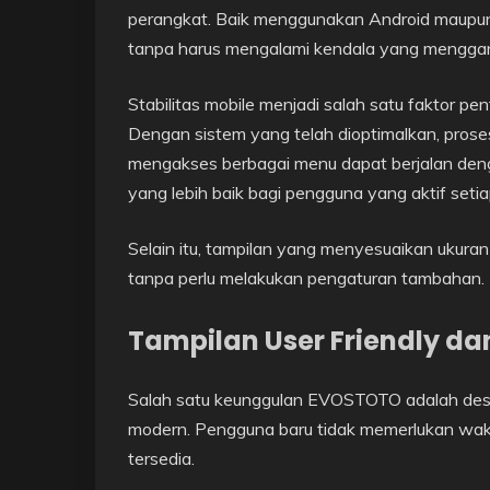
perangkat. Baik menggunakan Android maupun i
tanpa harus mengalami kendala yang mengga
Stabilitas mobile menjadi salah satu faktor
Dengan sistem yang telah dioptimalkan, pros
mengakses berbagai menu dapat berjalan deng
yang lebih baik bagi pengguna yang aktif setiap
Selain itu, tampilan yang menyesuaikan ukuran
tanpa perlu melakukan pengaturan tambahan.
Tampilan User Friendly d
Salah satu keunggulan EVOSTOTO adalah des
modern. Pengguna baru tidak memerlukan wakt
tersedia.