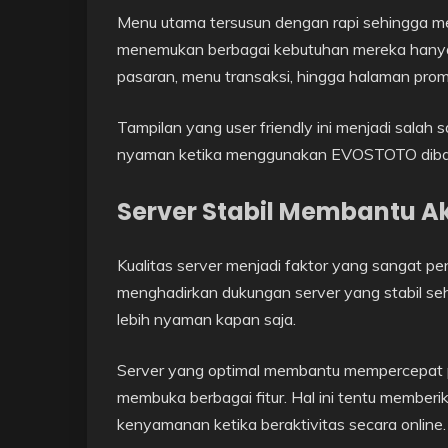
Menu utama tersusun dengan rapi sehingga m
menemukan berbagai kebutuhan mereka hanya da
pasaran, menu transaksi, hingga halaman prom
Tampilan yang user friendly ini menjadi sala
nyaman ketika menggunakan EVOSTOTO diband
Server Stabil Membantu Ak
Kualitas server menjadi faktor yang sangat p
menghadirkan dukungan server yang stabil s
lebih nyaman kapan saja.
Server yang optimal membantu mempercepat 
membuka berbagai fitur. Hal ini tentu memb
kenyamanan ketika beraktivitas secara online.