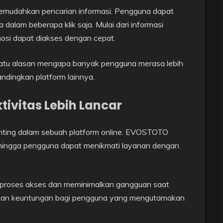
emudahkan pencarian informasi. Pengguna dapat
lam beberapa klik saja. Mulai dari informasi
osi dapat diakses dengan cepat.
h satu alasan mengapa banyak pengguna merasa lebih
ingkan platform lainnya.
tivitas Lebih Lancar
enting dalam sebuah platform online. EVOSTOTO
ehingga pengguna dapat menikmati layanan dengan
proses akses dan meminimalkan gangguan saat
erikan keuntungan bagi pengguna yang mengutamakan