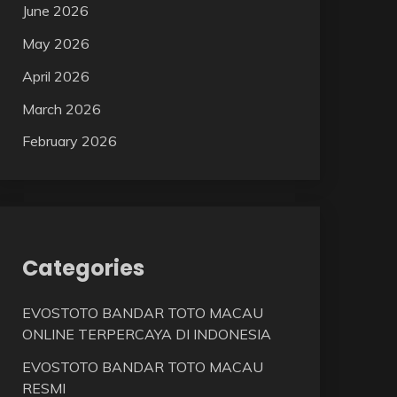
June 2026
May 2026
April 2026
March 2026
February 2026
Categories
EVOSTOTO BANDAR TOTO MACAU
ONLINE TERPERCAYA DI INDONESIA
EVOSTOTO BANDAR TOTO MACAU
RESMI