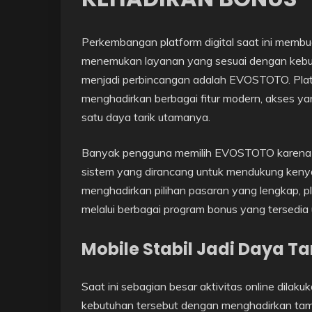
Perkembangan platform digital saat ini mem
menemukan layanan yang sesuai dengan kebut
menjadi perbincangan adalah EVOSTOTO. Platf
menghadirkan berbagai fitur modern, akses ya
satu daya tarik utamanya.
Banyak pengguna memilih EVOSTOTO karena 
sistem yang dirancang untuk mendukung kenya
menghadirkan pilihan pasaran yang lengkap, pl
melalui berbagai program bonus yang tersedia
Mobile Stabil Jadi Daya T
Saat ini sebagian besar aktivitas online di
kebutuhan tersebut dengan menghadirkan tampi