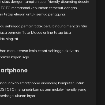
situs dengan tampilan user friendly dibanding desain
OSTOTO memahami kebutuhan tersebut dengan
un tetap elegan untuk semua pengguna.
u sehingga pemain tidak perlu bingung mencari fitur
iasa bermain Toto Macau online tetap bisa
tu singkat.
an menu terasa lebih cepat sehingga aktivitas
unakan kapan saja.
martphone
 menggunakan smartphone dibanding komputer untuk
EVOSTOTO menghadirkan sistem mobile-friendly yang
rbagai ukuran layar.