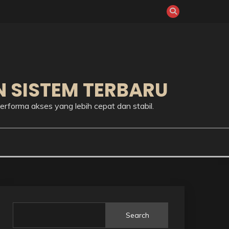
 SISTEM TERBARU
forma akses yang lebih cepat dan stabil.
Search