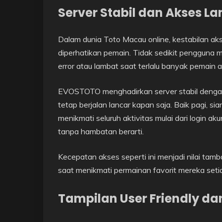
Server Stabil dan Akses L
Dalam dunia Toto Macau online, kestabilan aks
diperhatikan pemain. Tidak sedikit pengguna m
error atau lambat saat terlalu banyak pemain 
EVOSTOTO menghadirkan server stabil dengan 
tetap berjalan lancar kapan saja. Baik pagi, s
menikmati seluruh aktivitas mulai dari login 
tanpa hambatan berarti.
Kecepatan akses seperti ini menjadi nilai ta
saat menikmati permainan favorit mereka setia
Tampilan User Friendly d