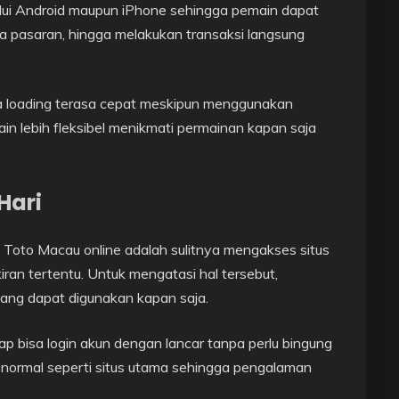
lalui Android maupun iPhone sehingga pemain dapat
ka pasaran, hingga melakukan transaksi langsung
gga loading terasa cepat meskipun menggunakan
ain lebih fleksibel menikmati permainan kapan saja
 Hari
n Toto Macau online adalah sulitnya mengakses situs
ran tertentu. Untuk mengatasi hal tersebut,
yang dapat digunakan kapan saja.
ap bisa login akun dengan lancar tanpa perlu bingung
n normal seperti situs utama sehingga pengalaman