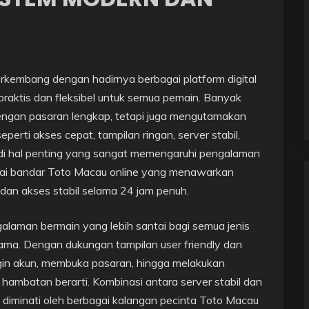
rkembang dengan hadirnya berbagai platform digital
aktis dan fleksibel untuk semua pemain. Banyak
dengan pasaran lengkap, tetapi juga mengutamakan
perti akses cepat, tampilan ringan, server stabil,
di hal penting yang sangat memengaruhi pengalaman
gai bandar Toto Macau online yang menawarkan
an akses stabil selama 24 jam penuh.
aman bermain yang lebih santai bagi semua jenis
ma. Dengan dukungan tampilan user friendly dan
 login akun, membuka pasaran, hingga melakukan
hambatan berarti. Kombinasi antara server stabil dan
iminati oleh berbagai kalangan pecinta Toto Macau