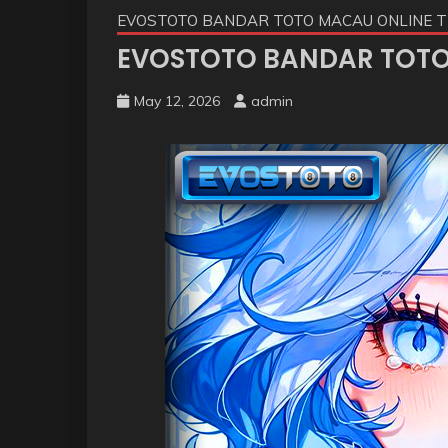
EVOSTOTO BANDAR TOTO MACAU ONLINE T
EVOSTOTO BANDAR TOT
May 12, 2026
admin