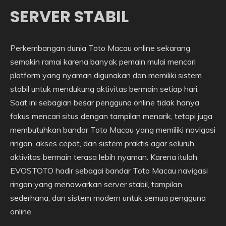
SERVER STABIL
Perkembangan dunia Toto Macau online sekarang
semakin ramai karena banyak pemain mulai mencari
platform yang nyaman digunakan dan memiliki sistem
stabil untuk mendukung aktivitas bermain setiap hari.
Saat ini sebagian besar pengguna online tidak hanya
fokus mencari situs dengan tampilan menarik, tetapi juga
membutuhkan bandar Toto Macau yang memiliki navigasi
ringan, akses cepat, dan sistem praktis agar seluruh
aktivitas bermain terasa lebih nyaman. Karena itulah
EVOSTOTO hadir sebagai bandar Toto Macau navigasi
ringan yang menawarkan server stabil, tampilan
sederhana, dan sistem modern untuk semua pengguna
online.