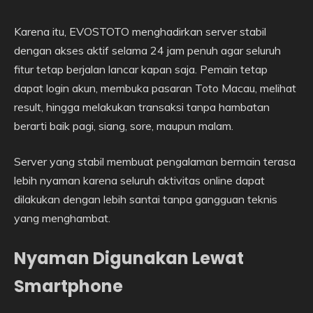
Karena itu, EVOSTOTO menghadirkan server stabil
dengan akses aktif selama 24 jam penuh agar seluruh
fitur tetap berjalan lancar kapan saja. Pemain tetap
dapat login akun, membuka pasaran Toto Macau, melihat
result, hingga melakukan transaksi tanpa hambatan
berarti baik pagi, siang, sore, maupun malam.
Server yang stabil membuat pengalaman bermain terasa
lebih nyaman karena seluruh aktivitas online dapat
dilakukan dengan lebih santai tanpa gangguan teknis
yang menghambat.
Nyaman Digunakan Lewat
Smartphone