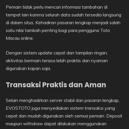
Pemain tidak perlu mencari informasi tambahan di
tempat lain karena seluruh data sudah tersedia langsung
di dalam situs. Kehadiran pasaran lengkap menjadi salah
satu nilai tambah penting bagi para pengguna Toto
Macau online.
Dengan sistem update cepat dan tampilan ringan,
aktivitas bermain terasa lebih praktis dan nyaman
digunakan kapan saja.
Transaksi Praktis dan Aman
Selain menghadirkan server stabil dan pasaran lengkap,
EVOSTOTO juga menyediakan sistem transaksi yang
cepat dan mudah digunakan oleh semua pemain. Deposit
maupun withdraw dapat dilakukan menggunakan