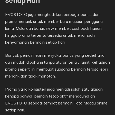
Setiap Hari
EVOSTOTO juga menghadirkan berbagai bonus dan
promo menarik untuk member baru maupun pengguna
lama. Mulai dari bonus new member, cashback harian,
hingga promo tertentu tersedia untuk menambah
kenyamanan bermain setiap hari.
Banyak pemain lebih menyukai bonus yang sederhana
dan mudah dipahami tanpa aturan terlalu rumit. Kehadiran
promo seperti ini membuat suasana bermain terasa lebih
menarik dan tidak monoton.
Promo yang konsisten juga menjadi salah satu alasan
kenapa banyak pemain tetap aktif menggunakan
EVOSTOTO sebagai tempat bermain Toto Macau online
setiap hari.