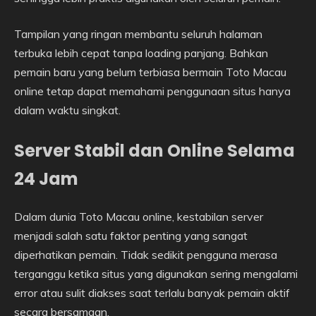
Tampilan yang ringan membantu seluruh halaman
terbuka lebih cepat tanpa loading panjang. Bahkan
pemain baru yang belum terbiasa bermain Toto Macau
online tetap dapat memahami penggunaan situs hanya
dalam waktu singkat.
Server Stabil dan Online Selama
24 Jam
Dalam dunia Toto Macau online, kestabilan server
menjadi salah satu faktor penting yang sangat
diperhatikan pemain. Tidak sedikit pengguna merasa
terganggu ketika situs yang digunakan sering mengalami
error atau sulit diakses saat terlalu banyak pemain aktif
secara bersamaan.