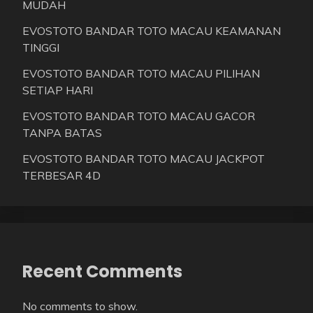
MUDAH
EVOSTOTO BANDAR TOTO MACAU KEAMANAN
TINGGI
EVOSTOTO BANDAR TOTO MACAU PILIHAN
SETIAP HARI
EVOSTOTO BANDAR TOTO MACAU GACOR
TANPA BATAS
EVOSTOTO BANDAR TOTO MACAU JACKPOT
TERBESAR 4D
Recent Comments
No comments to show.