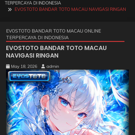
TERPERCAYA DI INDONESIA
EVOSTOTO BANDAR TOTO MACAU NAVIGASI RINGAN
EVOSTOTO BANDAR TOTO MACAU ONLINE
TERPERCAYA DI INDONESIA
EVOSTOTO BANDAR TOTO MACAU
NAVIGASI RINGAN
May 18, 2026
admin