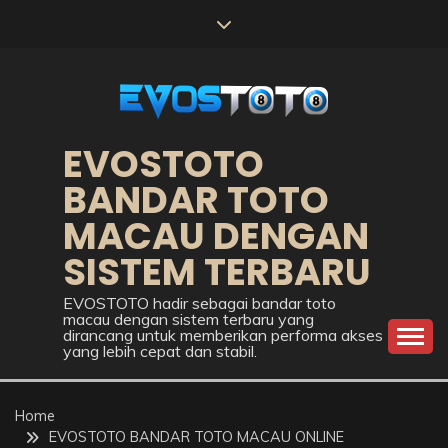
Skip
to
content
EVOSTOTO
BANDAR TOTO
MACAU DENGAN
SISTEM TERBARU
EVOSTOTO hadir sebagai bandar toto
macau dengan sistem terbaru yang
dirancang untuk memberikan performa akses
yang lebih cepat dan stabil.
Home
EVOSTOTO BANDAR TOTO MACAU ONLINE