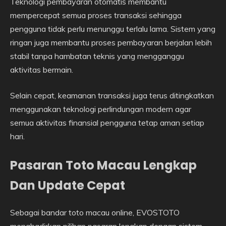
Teknologi pembayaran otomatis membantu
mempercepat semua proses transaksi sehingga
pengguna tidak perlu menunggu terlalu lama. Sistem yang
ringan juga membantu proses pembayaran berjalan lebih
stabil tanpa hambatan teknis yang mengganggu
aktivitas bermain.
Selain cepat, keamanan transaksi juga terus ditingkatkan
menggunakan teknologi perlindungan modern agar
semua aktivitas finansial pengguna tetap aman setiap
hari.
Pasaran Toto Macau Lengkap
Dan Update Cepat
Sebagai bandar toto macau online, EVOSTOTO