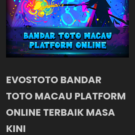
EVOSTOTO BANDAR
TOTO MACAU PLATFORM
ONLINE TERBAIK MASA
KINI