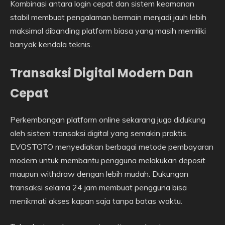
Kombinasi antara login cepat dan sistem keamanan
stabil membuat pengalaman bermain menjadi jauh lebih
maksimal dibanding platform biasa yang masih memiliki
banyak kendala teknis.
Transaksi Digital Modern Dan
Cepat
Perkembangan platform online sekarang juga didukung
oleh sistem transaksi digital yang semakin praktis.
EVOSTOTO menyediakan berbagai metode pembayaran
modern untuk membantu pengguna melakukan deposit
maupun withdraw dengan lebih mudah. Dukungan
transaksi selama 24 jam membuat pengguna bisa
menikmati akses kapan saja tanpa batas waktu.