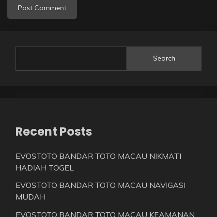
Search
Recent Posts
EVOSTOTO BANDAR TOTO MACAU NIKMATI
HADIAH TOGEL
EVOSTOTO BANDAR TOTO MACAU NAVIGASI
MUDAH
EVOSTOTO BANDAR TOTO MACAU KEAMANAN