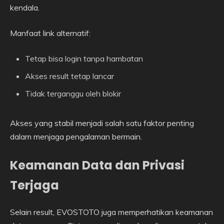
kendala.
Manfaat link alternatif:
Tetap bisa login tanpa hambatan
Akses result tetap lancar
Tidak terganggu oleh blokir
Akses yang stabil menjadi salah satu faktor penting
dalam menjaga pengalaman bermain.
Keamanan Data dan Privasi
Terjaga
Selain result, EVOSTOTO juga memperhatikan keamanan