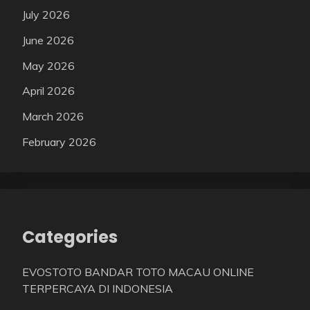
July 2026
June 2026
May 2026
April 2026
March 2026
February 2026
Categories
EVOSTOTO BANDAR TOTO MACAU ONLINE
TERPERCAYA DI INDONESIA