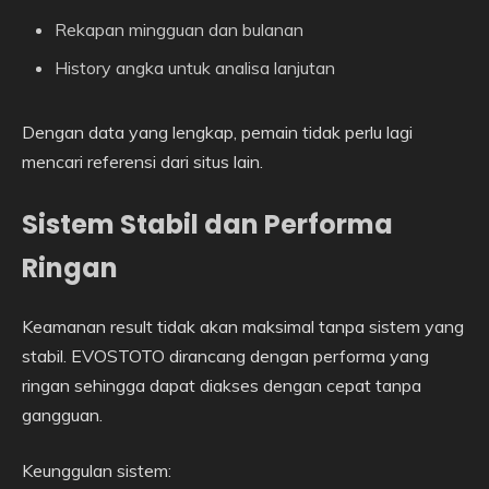
Rekapan mingguan dan bulanan
History angka untuk analisa lanjutan
Dengan data yang lengkap, pemain tidak perlu lagi
mencari referensi dari situs lain.
Sistem Stabil dan Performa
Ringan
Keamanan result tidak akan maksimal tanpa sistem yang
stabil. EVOSTOTO dirancang dengan performa yang
ringan sehingga dapat diakses dengan cepat tanpa
gangguan.
Keunggulan sistem: