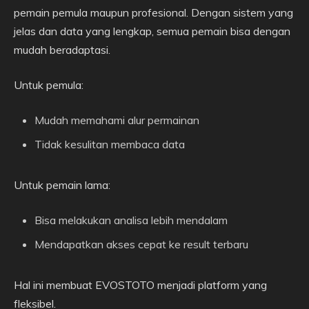
pemain pemula maupun profesional. Dengan sistem yang
jelas dan data yang lengkap, semua pemain bisa dengan
mudah beradaptasi.
Untuk pemula:
Mudah memahami alur permainan
Tidak kesulitan membaca data
Untuk pemain lama:
Bisa melakukan analisa lebih mendalam
Mendapatkan akses cepat ke result terbaru
Hal ini membuat EVOSTOTO menjadi platform yang
fleksibel.