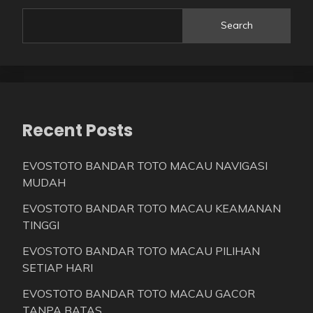
Search
Recent Posts
EVOSTOTO BANDAR TOTO MACAU NAVIGASI
MUDAH
EVOSTOTO BANDAR TOTO MACAU KEAMANAN
TINGGI
EVOSTOTO BANDAR TOTO MACAU PILIHAN
SETIAP HARI
EVOSTOTO BANDAR TOTO MACAU GACOR
TANPA BATAS