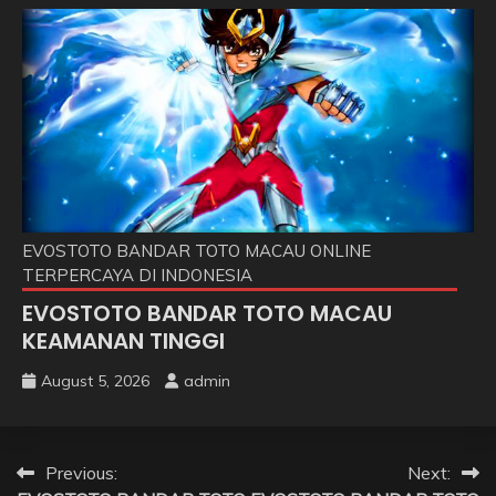
EVOSTOTO BANDAR TOTO MACAU ONLINE
TERPERCAYA DI INDONESIA
EVOSTOTO BANDAR TOTO MACAU
KEAMANAN TINGGI
August 5, 2026
admin
Post
Previous:
Next: